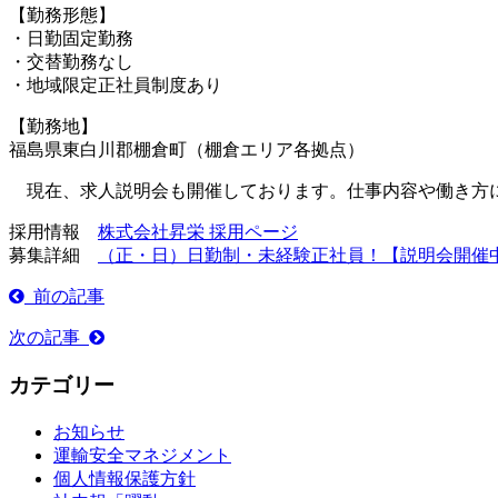
【勤務形態】
・日勤固定勤務
・交替勤務なし
・地域限定正社員制度あり
【勤務地】
福島県東白川郡棚倉町（棚倉エリア各拠点）
現在、求人説明会も開催しております。仕事内容や働き方に
採用情報
株式会社昇栄
採用
ページ
募集詳細
（正・日）日勤制・未経験正社員！【説明会開催
前の記事
次の記事
カテゴリー
お知らせ
運輸安全マネジメント
個人情報保護方針